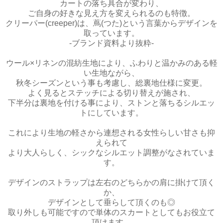
カートの落ち具合が変わり、
ご自身の好きな見え方を変えられるのも特徴。
クリーパー(creeper)は、蔦(つた)という言葉からデザインを
取っています。
-ブランド資料より抜粋-
ウール×リネンの混紡生地により、ふわりと温かみのある軽
い生地ながら、
秋冬シーズンという事も考慮し、総裏地仕様に変更。
よく見るとステッチによる切り替えが施され、
下半分は裏地を付ける事により、ストンと落ちるシルエッ
トにしています。
これにより生地の軽さから連想される女性らしい甘さも抑
えられて
より大人らしく、シックなシルエット調整がなされていま
す。
デザインのストラップは左右のどちらかの肩に掛けて頂く
か、
デザインとして垂らして頂くのも◎
取り外しも可能ですので単体のスカートとしてもお役立て
頂けます。